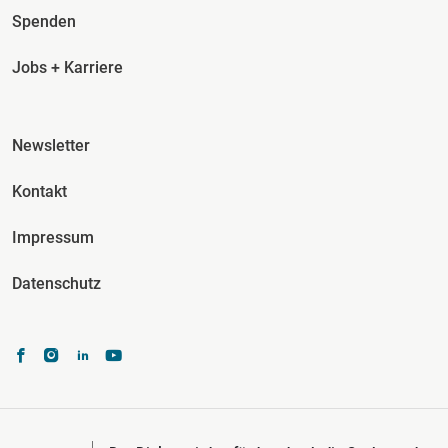
Spenden
Jobs + Karriere
Fusszeile Spalte 3
Newsletter
Kontakt
Impressum
Datenschutz