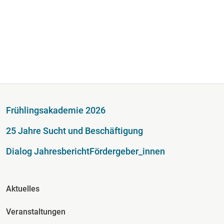
Fußzeile
Frühlingsakademie 2026
25 Jahre Sucht und Beschäftigung
Dialog Jahresbericht
Fördergeber_innen
Fusszeile Spalte 2
Aktuelles
Veranstaltungen