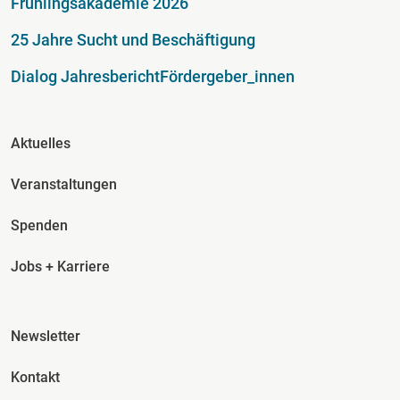
Frühlingsakademie 2026
25 Jahre Sucht und Beschäftigung
Dialog Jahresbericht
Fördergeber_innen
Fusszeile Spalte 2
Aktuelles
Veranstaltungen
Spenden
Jobs + Karriere
Fusszeile Spalte 3
Newsletter
Kontakt