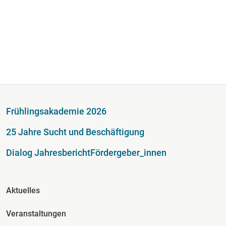
Fußzeile
Frühlingsakademie 2026
25 Jahre Sucht und Beschäftigung
Dialog Jahresbericht
Fördergeber_innen
Fusszeile Spalte 2
Aktuelles
Veranstaltungen