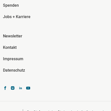
Spenden
Jobs + Karriere
Fusszeile Spalte 3
Newsletter
Kontakt
Impressum
Datenschutz