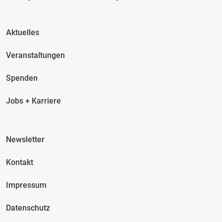
Fusszeile Spalte 2
Aktuelles
Veranstaltungen
Spenden
Jobs + Karriere
Fusszeile Spalte 3
Newsletter
Kontakt
Impressum
Datenschutz