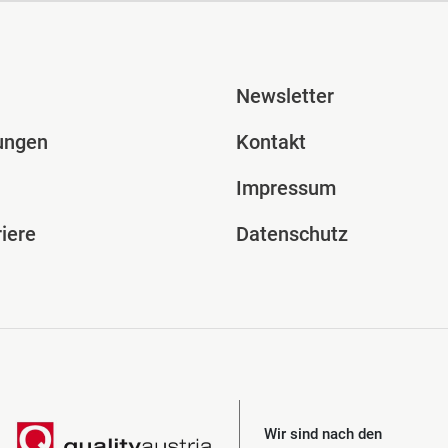
ile Spalte 2
Fusszeile Spal
Newsletter
ungen
Kontakt
Impressum
iere
Datenschutz
Wir sind nach den