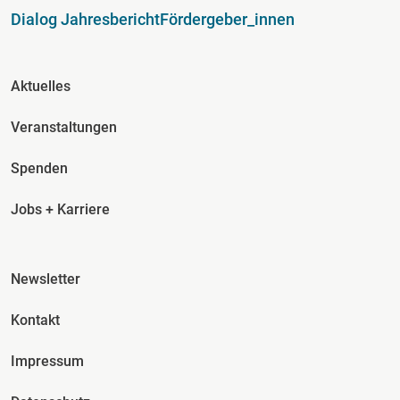
Dialog Jahresbericht
Fördergeber_innen
Fusszeile Spalte 2
Aktuelles
Veranstaltungen
Spenden
Jobs + Karriere
Fusszeile Spalte 3
Newsletter
Kontakt
Impressum