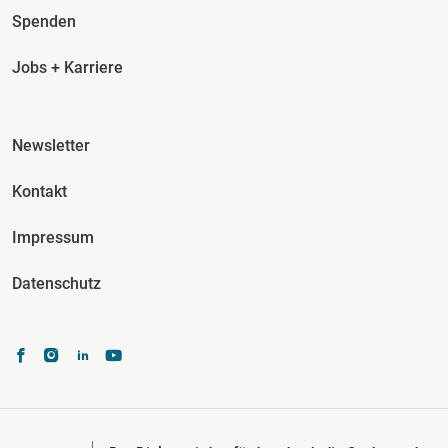
Spenden
Jobs + Karriere
Fusszeile Spalte 3
Newsletter
Kontakt
Impressum
Datenschutz