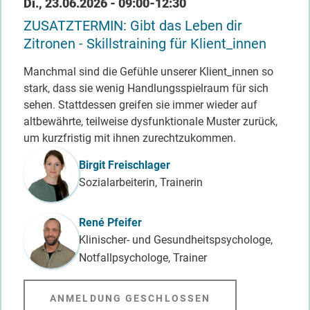
Datum / Uhrzeit
Di., 23.06.2026 - 09:00-12:30
ZUSATZTERMIN: Gibt das Leben dir
Zitronen - Skillstraining für Klient_innen
Manchmal sind die Gefühle unserer Klient_innen so
stark, dass sie wenig Handlungsspielraum für sich
sehen. Stattdessen greifen sie immer wieder auf
altbewährte, teilweise dysfunktionale Muster zurück,
um kurzfristig mit ihnen zurechtzukommen.
Referent_in
Birgit Freischlager
Sozialarbeiterin, Trainerin
René Pfeifer
Klinischer- und Gesundheitspsychologe,
Notfallpsychologe, Trainer
ANMELDUNG GESCHLOSSEN