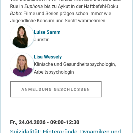
Rue in
Euphoria
bis zu Aykut in der Haftbefehl-Doku
Babo
: Filme und Serien prägen schon immer wie
Jugendliche Konsum und Sucht wahrnehmen.
Referent_in
Luise Samm
Juristin
Lisa Wessely
Klinische und Gesundheitspsychologin,
Arbeitspsychologin
ANMELDUNG GESCHLOSSEN
Datum / Uhrzeit
Fr., 24.04.2026 - 09:00-12:30
Suizidalität: Hintergründe, Dynamiken und