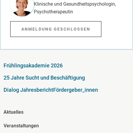
Klinische und Gesundheitspsychologin,
Psychotherapeutin
ANMELDUNG GESCHLOSSEN
Fußzeile
Frühlingsakademie 2026
25 Jahre Sucht und Beschäftigung
Dialog Jahresbericht
Fördergeber_innen
Fusszeile Spalte 2
Aktuelles
Veranstaltungen