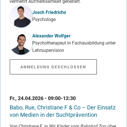
vermehrt Aufmerksamkeit generiert.
Referent_in
Josch Friedrichs
Psychologe
Alexander Wolfger
Psychotherapeut in Fachausbildung unter
Lehrsupervision
ANMELDUNG GESCHLOSSEN
Datum / Uhrzeit
Fr., 24.04.2026 - 09:00-12:30
Babo, Rue, Christiane F & Co – Der Einsatz
von Medien in der Suchtprävention
Von Christiane F. in
Wir Kinder vom Bahnhof Zoo
über