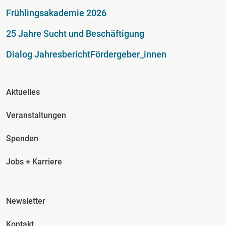
Fußzeile
Frühlingsakademie 2026
25 Jahre Sucht und Beschäftigung
Dialog Jahresbericht
Fördergeber_innen
Fusszeile Spalte 2
Aktuelles
Veranstaltungen
Spenden
Jobs + Karriere
Fusszeile Spalte 3
Newsletter
Kontakt