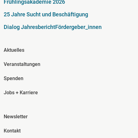
Frühlingsakademie 2026
25 Jahre Sucht und Beschäftigung
Dialog Jahresbericht
Fördergeber_innen
Fusszeile Spalte 2
Aktuelles
Veranstaltungen
Spenden
Jobs + Karriere
Fusszeile Spalte 3
Newsletter
Kontakt