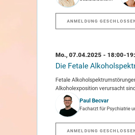
ANMELDUNG GESCHLOSSE
Datum / Uhrzeit
Mo., 07.04.2025 - 18:00-19
Die Fetale Alkoholspek
Fetale Alkoholspektrumstörungen
Alkoholexposition verursacht sind
Referent_in
Paul Becvar
Facharzt für Psychiatrie 
ANMELDUNG GESCHLOSSE