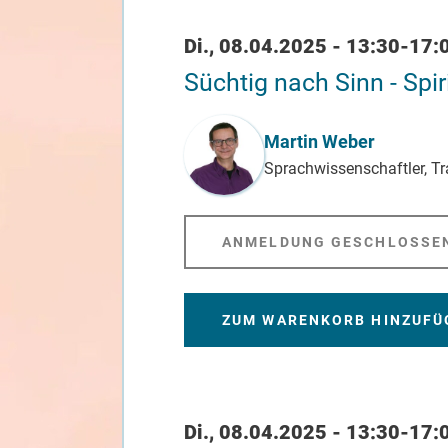
Datum / Uhrzeit
Di., 08.04.2025 - 13:30-17:
Süchtig nach Sinn - Spir
Referent_in
Martin Weber
Sprachwissenschaftler, Tr
ANMELDUNG GESCHLOSSE
ZUM WARENKORB HINZUFÜ
Datum / Uhrzeit
Di., 08.04.2025 - 13:30-17: