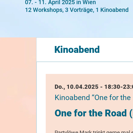
07. - 11. April 2025 in Wien
12 Workshops, 3 Vorträge, 1 Kinoabend
Kinoabend
Datum / Uhrzeit
Do., 10.04.2025 - 18:30-23
Kinoabend “One for the
One for the Road 
Partylöwe Mark trinkt gerne mal 