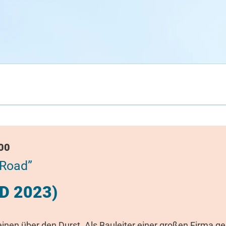
:00
 Road”
(D 2023)
einen über den Durst. Als Bauleiter einer großen Firma 