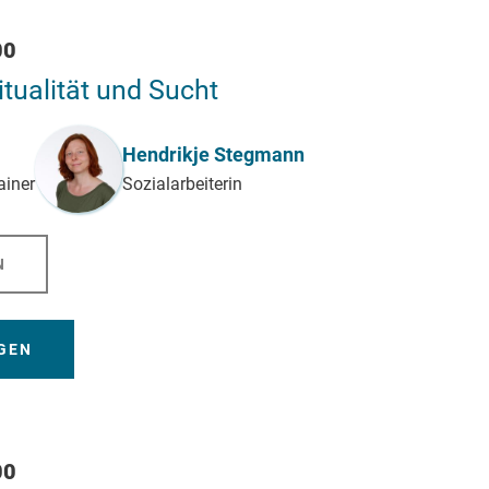
00
itualität und Sucht
Hendrikje Stegmann
ainer
Sozialarbeiterin
N
GEN
00