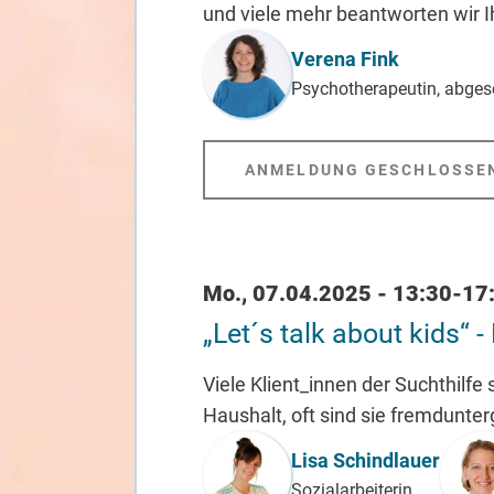
und viele mehr beantworten wir 
Referent_in
Verena Fink
Psychotherapeutin, abge
ANMELDUNG GESCHLOSSE
Datum / Uhrzeit
Mo., 07.04.2025 - 13:30-17
„Let´s talk about kids“ -
Viele Klient_innen der Suchthilfe
Haushalt, oft sind sie fremdunter
Referent_in
Lisa Schindlauer
Sozialarbeiterin