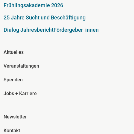
Fußzeile
Frühlingsakademie 2026
25 Jahre Sucht und Beschäftigung
Dialog Jahresbericht
Fördergeber_innen
Fusszeile Spalte 2
Aktuelles
Veranstaltungen
Spenden
Jobs + Karriere
Fusszeile Spalte 3
Newsletter
Kontakt