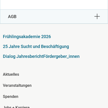
AGB
Fußzeile
Frühlingsakademie 2026
25 Jahre Sucht und Beschäftigung
Dialog Jahresbericht
Fördergeber_innen
Fusszeile Spalte 2
Aktuelles
Veranstaltungen
Spenden
Jobs + Karriere