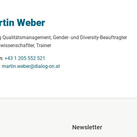
tin Weber
g Qualitätsmanagement, Gender- und Diversity-Beauftragter
wissenschaftler, Trainer
n
+43 1 205 552 521
martin.weber@dialog-on.at
ile Spalte 2
Fusszeile Spal
Newsletter