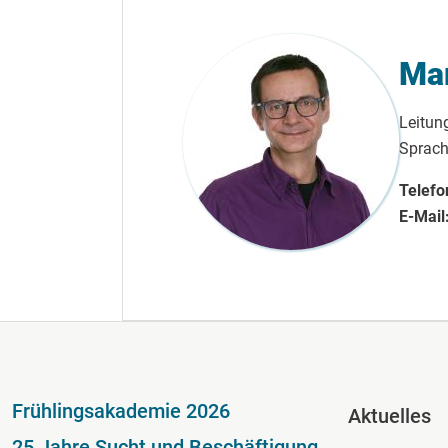
Mar
Leitun
Sprach
Telefo
E-Mail
Fußzeile
Fussze
Frühlingsakademie 2026
Aktuelles
25 Jahre Sucht und Beschäftigung