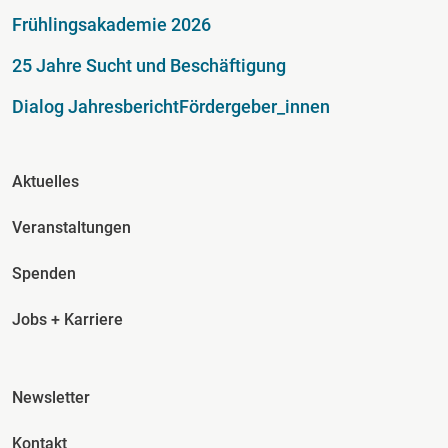
Fußzeile
Frühlingsakademie 2026
25 Jahre Sucht und Beschäftigung
Dialog Jahresbericht
Fördergeber_innen
Fusszeile Spalte 2
Aktuelles
Veranstaltungen
Spenden
Jobs + Karriere
Fusszeile Spalte 3
Newsletter
Kontakt