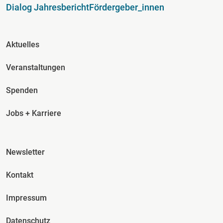
Dialog Jahresbericht
Fördergeber_innen
Fusszeile Spalte 2
Aktuelles
Veranstaltungen
Spenden
Jobs + Karriere
Fusszeile Spalte 3
Newsletter
Kontakt
Impressum
Datenschutz