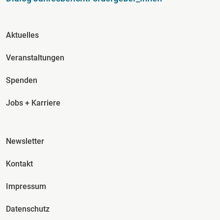
Fusszeile Spalte 2
Aktuelles
Veranstaltungen
Spenden
Jobs + Karriere
Fusszeile Spalte 3
Newsletter
Kontakt
Impressum
Datenschutz