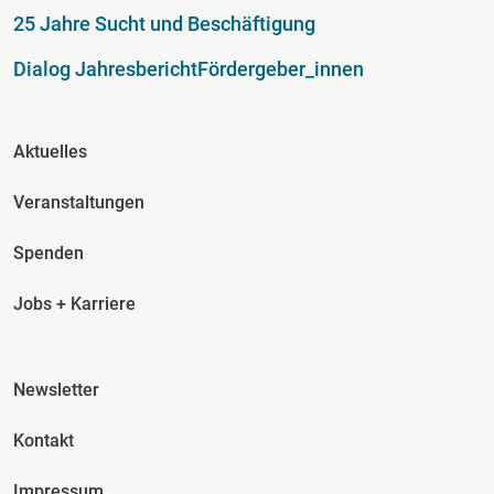
25 Jahre Sucht und Beschäftigung
Dialog Jahresbericht
Fördergeber_innen
Fusszeile Spalte 2
Aktuelles
Veranstaltungen
Spenden
Jobs + Karriere
Fusszeile Spalte 3
Newsletter
Kontakt
Impressum