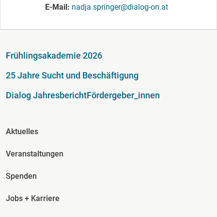
E-Mail
nadja.springer@dialog-on.at
Fußzeile
Frühlingsakademie 2026
25 Jahre Sucht und Beschäftigung
Dialog Jahresbericht
Fördergeber_innen
Fusszeile Spalte 2
Aktuelles
Veranstaltungen
Spenden
Jobs + Karriere