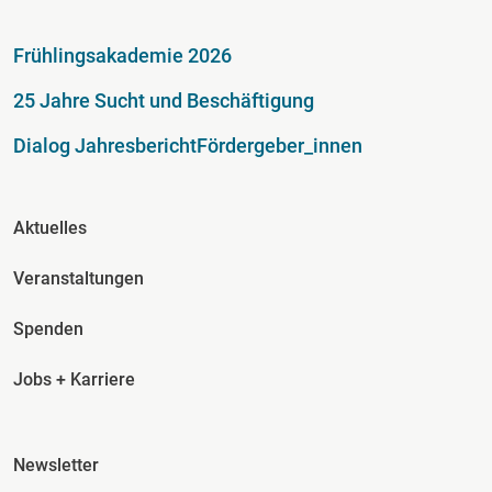
Fußzeile
Frühlingsakademie 2026
25 Jahre Sucht und Beschäftigung
Dialog Jahresbericht
Fördergeber_innen
Fusszeile Spalte 2
Aktuelles
Veranstaltungen
Spenden
Jobs + Karriere
Fusszeile Spalte 3
Newsletter