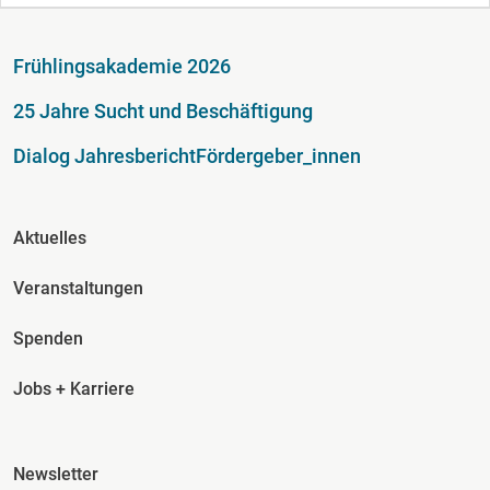
Fußzeile
Frühlingsakademie 2026
25 Jahre Sucht und Beschäftigung
Dialog Jahresbericht
Fördergeber_innen
Fusszeile Spalte 2
Aktuelles
Veranstaltungen
Spenden
Jobs + Karriere
Fusszeile Spalte 3
Newsletter