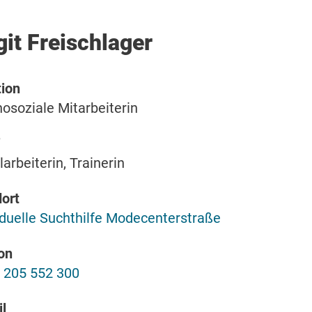
git Freischlager
ion
osoziale Mitarbeiterin
larbeiterin, Trainerin
ort
iduelle Suchthilfe Modecenterstraße
on
 205 552 300
l