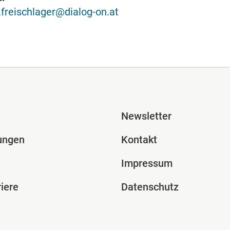
t.freischlager@dialog-on.at
ile Spalte 2
Fusszeile Spal
Newsletter
ungen
Kontakt
Impressum
iere
Datenschutz