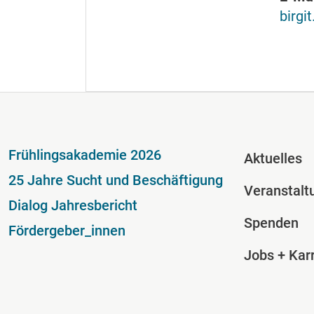
birgi
Fußzeile
Fussze
Frühlingsakademie 2026
Aktuelles
25 Jahre Sucht und Beschäftigung
Veranstalt
Dialog Jahresbericht
Spenden
Fördergeber_innen
Jobs + Karr