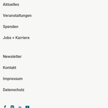
Fusszeile Spalte 2
Aktuelles
Veranstaltungen
Spenden
Jobs + Karriere
Fusszeile Spalte 3
Newsletter
Kontakt
Impressum
Datenschutz