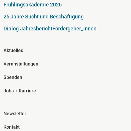
Fußzeile
Frühlingsakademie 2026
25 Jahre Sucht und Beschäftigung
Dialog Jahresbericht
Fördergeber_innen
Fusszeile Spalte 2
Aktuelles
Veranstaltungen
Spenden
Jobs + Karriere
Fusszeile Spalte 3
Newsletter
Kontakt