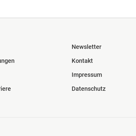
ile Spalte 2
Fusszeile Spal
Newsletter
ungen
Kontakt
Impressum
iere
Datenschutz