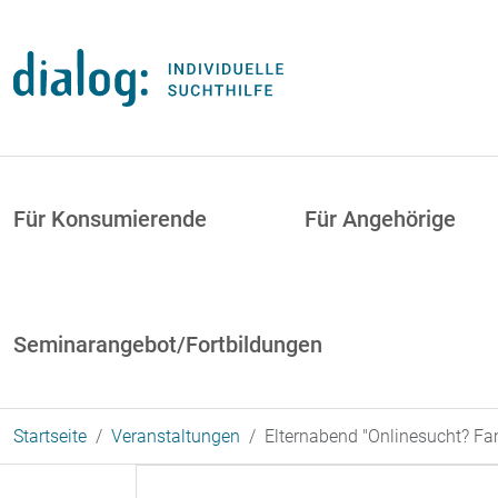
Direkt zum Inhalt
uptnavigation
Für Konsumierende
Für Angehörige
Seminarangebot/Fortbildungen
Startseite
Veranstaltungen
Elternabend "Onlinesucht? Fam