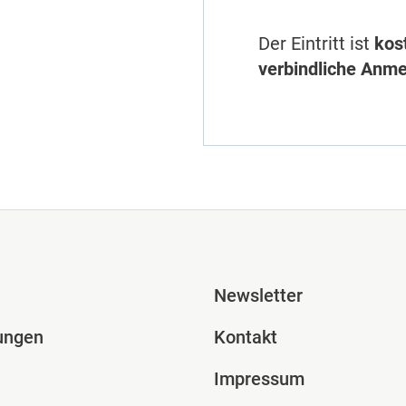
Der Eintritt ist
kos
verbindliche Anm
ile Spalte 2
Fusszeile Spal
Newsletter
ungen
Kontakt
Impressum