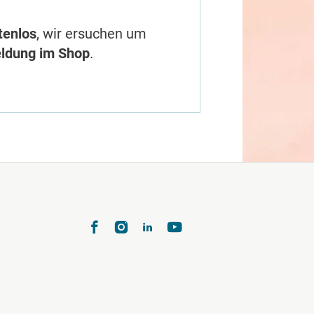
tenlos
, wir ersuchen um
eldung im Shop
.
te 3