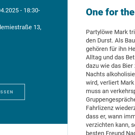
One for th
04.2025 - 18:30-
demiestraße 13,
Partylöwe Mark tr
den Durst. Als Bau
gehören für ihn 
Alltag und das Be
dazu wie das Bier
Nachts alkoholisi
wird, verliert Mar
muss an verkehrs
OSSEN
Gruppengespräche
Fahrlizenz wiede
dass er, wann imme
verzichten kann, s
besten Freund Na