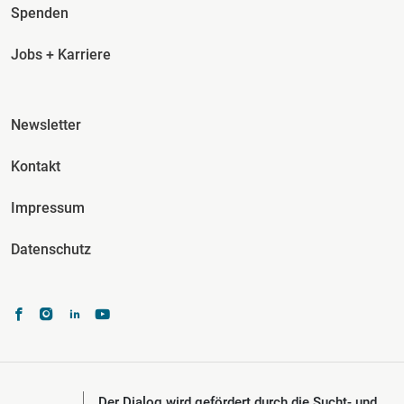
Spenden
Jobs + Karriere
Fusszeile Spalte 3
Newsletter
Kontakt
Impressum
Datenschutz
Der Dialog wird gefördert durch die Sucht- und