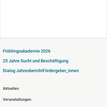
Fußzeile
Frühlingsakademie 2026
25 Jahre Sucht und Beschäftigung
Dialog Jahresbericht
Fördergeber_innen
Fusszeile Spalte 2
Aktuelles
Veranstaltungen