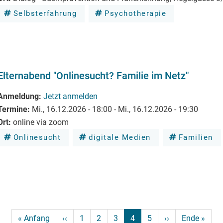
Selbsterfahrung
Psychotherapie
Elternabend "Onlinesucht? Familie im Netz"
Anmeldung
Jetzt anmelden
Termine
Mi., 16.12.2026 - 18:00
-
Mi., 16.12.2026 - 19:30
Ort
online via zoom
Onlinesucht
digitale Medien
Familien
Erste Seite
Vorherige Seite
Nächste Seite
Letzt
« Anfang
‹‹
1
2
3
4
5
››
Ende »