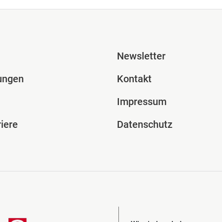
ile Spalte 2
Fusszeile Spal
Newsletter
ungen
Kontakt
Impressum
iere
Datenschutz