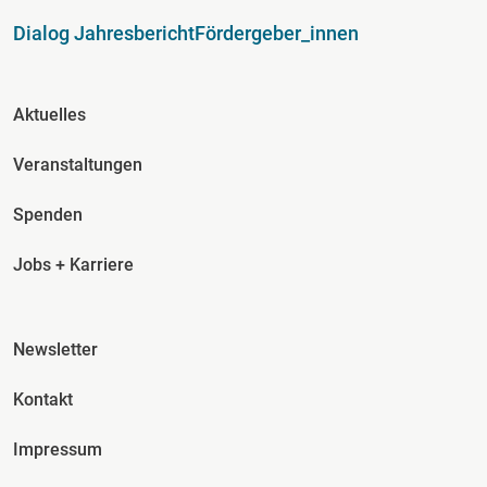
Dialog Jahresbericht
Fördergeber_innen
Fusszeile Spalte 2
Aktuelles
Veranstaltungen
Spenden
Jobs + Karriere
Fusszeile Spalte 3
Newsletter
Kontakt
Impressum