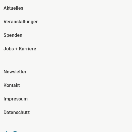
Fusszeile Spalte 2
Aktuelles
Veranstaltungen
Spenden
Jobs + Karriere
Fusszeile Spalte 3
Newsletter
Kontakt
Impressum
Datenschutz