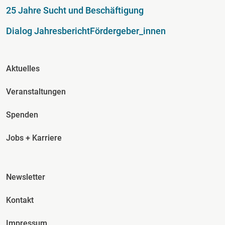
25 Jahre Sucht und Beschäftigung
Dialog Jahresbericht
Fördergeber_innen
Fusszeile Spalte 2
Aktuelles
Veranstaltungen
Spenden
Jobs + Karriere
Fusszeile Spalte 3
Newsletter
Kontakt
Impressum