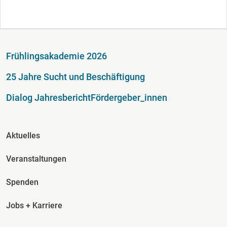
Fußzeile
Frühlingsakademie 2026
25 Jahre Sucht und Beschäftigung
Dialog Jahresbericht
Fördergeber_innen
Fusszeile Spalte 2
Aktuelles
Veranstaltungen
Spenden
Jobs + Karriere