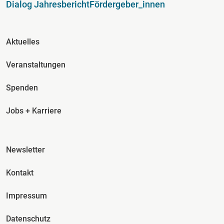
Dialog Jahresbericht
Fördergeber_innen
Fusszeile Spalte 2
Aktuelles
Veranstaltungen
Spenden
Jobs + Karriere
Fusszeile Spalte 3
Newsletter
Kontakt
Impressum
Datenschutz