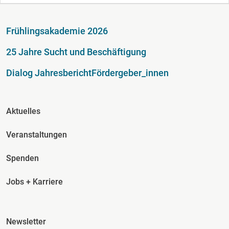
Fußzeile
Frühlingsakademie 2026
25 Jahre Sucht und Beschäftigung
Dialog Jahresbericht
Fördergeber_innen
Fusszeile Spalte 2
Aktuelles
Veranstaltungen
Spenden
Jobs + Karriere
Fusszeile Spalte 3
Newsletter