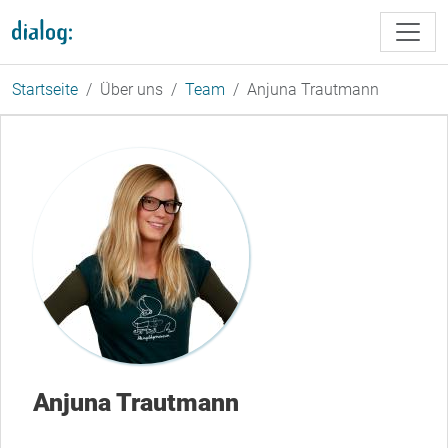
Direkt zum Inhalt
Startseite
Über uns
Team
Anjuna Trautmann
Anjuna Trautmann