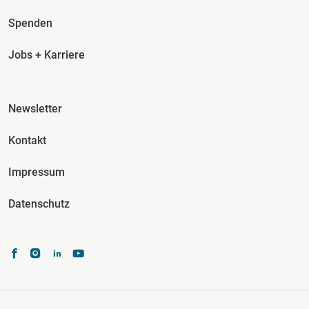
Spenden
Jobs + Karriere
Fusszeile Spalte 3
Newsletter
Kontakt
Impressum
Datenschutz