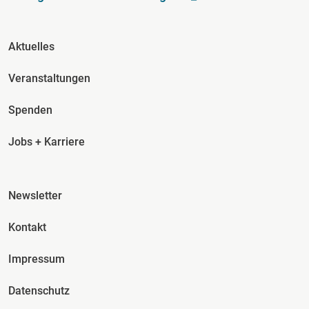
Fusszeile Spalte 2
Aktuelles
Veranstaltungen
Spenden
Jobs + Karriere
Fusszeile Spalte 3
Newsletter
Kontakt
Impressum
Datenschutz