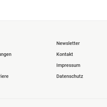
ile Spalte 2
Fusszeile Spal
Newsletter
ungen
Kontakt
Impressum
iere
Datenschutz