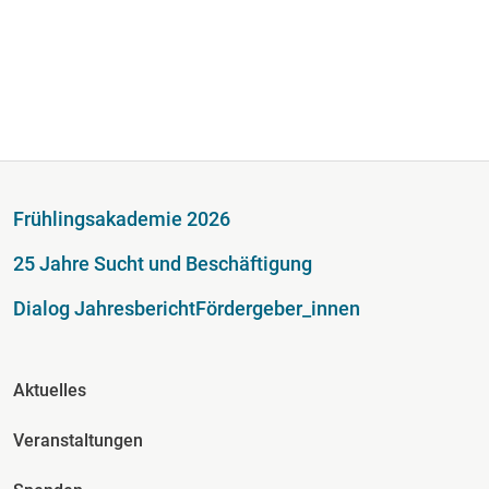
Fußzeile
Frühlingsakademie 2026
25 Jahre Sucht und Beschäftigung
Dialog Jahresbericht
Fördergeber_innen
Fusszeile Spalte 2
Aktuelles
Veranstaltungen