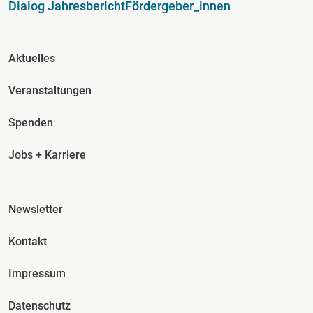
Dialog Jahresbericht
Fördergeber_innen
Fusszeile Spalte 2
Aktuelles
Veranstaltungen
Spenden
Jobs + Karriere
Fusszeile Spalte 3
Newsletter
Kontakt
Impressum
Datenschutz