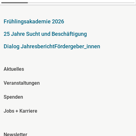
Fußzeile
Frühlingsakademie 2026
25 Jahre Sucht und Beschäftigung
Dialog Jahresbericht
Fördergeber_innen
Fusszeile Spalte 2
Aktuelles
Veranstaltungen
Spenden
Jobs + Karriere
Fusszeile Spalte 3
Newsletter