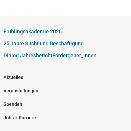
Fußzeile
Frühlingsakademie 2026
25 Jahre Sucht und Beschäftigung
Dialog Jahresbericht
Fördergeber_innen
Fusszeile Spalte 2
Aktuelles
Veranstaltungen
Spenden
Jobs + Karriere