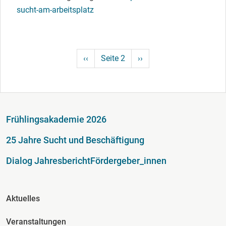
sucht-am-arbeitsplatz
Seitennummerierung
Vorherige Seite
Nächste Seite
‹‹
Seite 2
››
Fußzeile
Frühlingsakademie 2026
25 Jahre Sucht und Beschäftigung
Dialog Jahresbericht
Fördergeber_innen
Fusszeile Spalte 2
Aktuelles
Veranstaltungen