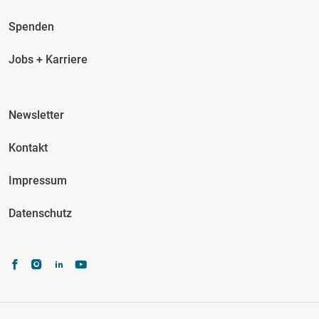
Spenden
Jobs + Karriere
Fusszeile Spalte 3
Newsletter
Kontakt
Impressum
Datenschutz