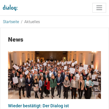
Direkt zum Inhalt
Startseite
Aktuelles
News
Wieder bestätigt: Der Dialog ist